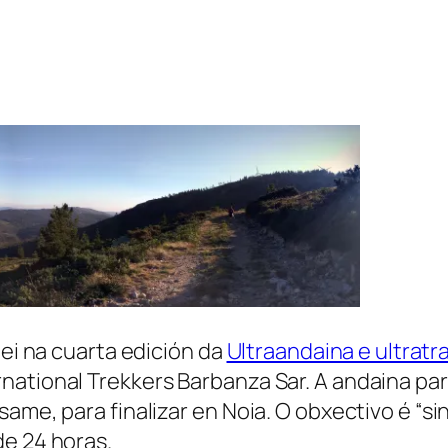
pei na cuarta edición da
Ultraandaina e ultratra
ational Trekkers Barbanza Sar. A andaina part
ame, para finalizar en Noia. O obxectivo é “si
de 24 horas.