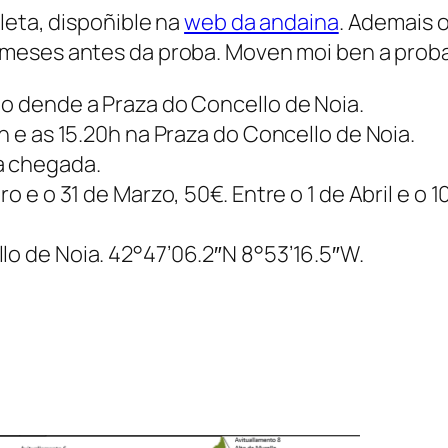
leta, dispoñible na
web da andaina
. Ademais o
4 meses antes da proba. Moven moi ben a prob
ño dende a Praza do Concello de Noia.
0h e as 15.20h na Praza do Concello de Noia.
a chegada.
iro e o 31 de Marzo, 50€. Entre o 1 de Abril e o
lo de Noia. 42°47’06.2″N 8°53’16.5″W.