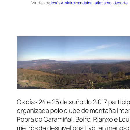
Written by
Jesús Amieiro
in
andaina
, 
atletismo
, 
deporte
Os días 24 e 25 de xuño do 2.017 partici
organizada polo clube de montaña Intern
Pobra do Caramiñal, Boiro, Rianxo e Lous
metros de desnivel positivo, en menos 