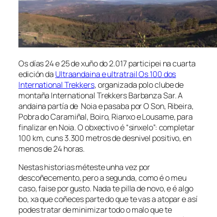
Os días 24 e 25 de xuño do 2.017 participei na cuarta
edición da
Ultraandaina e ultratrail Os 100 dos
International Trekkers
, organizada polo clube de
montaña International Trekkers Barbanza Sar. A
andaina partía de Noia e pasaba por O Son, Ribeira,
Pobra do Caramiñal, Boiro, Rianxo e Lousame, para
finalizar en Noia. O obxectivo é “sinxelo”: completar
100 km, cuns 3.300 metros de desnivel positivo, en
menos de 24 horas.
Nestas historias méteste unha vez por
descoñecemento, pero a segunda, como é o meu
caso, faise por gusto. Nada te pilla de novo, e é algo
bo, xa que coñeces parte do que te vas a atopar e así
podes tratar de minimizar todo o malo que te