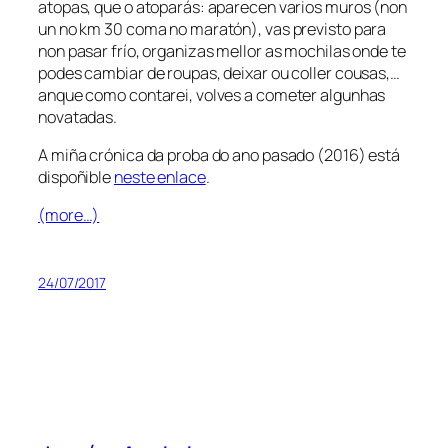
atopas, que o atoparás: aparecen varios muros (non
un no km 30 coma no maratón), vas previsto para
non pasar frío, organizas mellor as mochilas onde te
podes cambiar de roupas, deixar ou coller cousas,…
anque como contarei, volves a cometer algunhas
novatadas.
A miña crónica da proba do ano pasado (2016) está
dispoñible
neste enlace
.
(more…)
24/07/2017