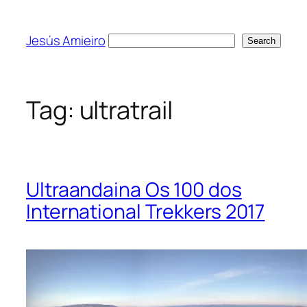
Skip
to
Jesús Amieiro
Search
Search
content
Tag:
ultratrail
Ultraandaina Os 100 dos
International Trekkers 2017