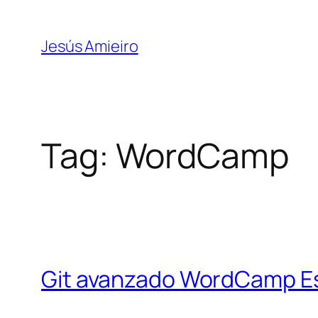
Skip
to
Jesús Amieiro
content
Tag:
WordCamp
Git avanzado WordCamp Es