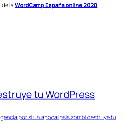
» de la
WordCamp España online 2020
,
destruye tu WordPress
gencia por si un apocalipsis zombi destruye tu