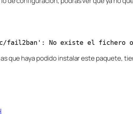
io de configuración, podrás ver que ya no que
c/fail2ban': No existe el fichero 
ias que haya podido instalar este paquete, ti
u