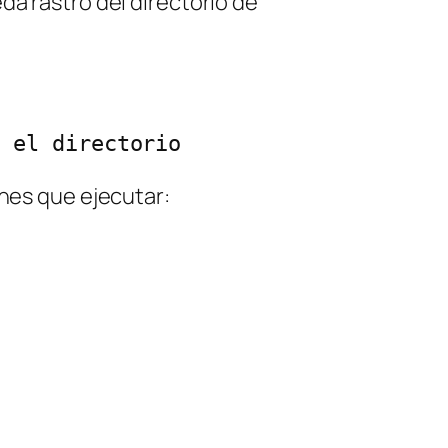
da rastro del directorio de
o el directorio
enes que ejecutar: