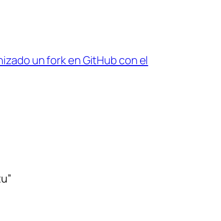
zado un fork en GitHub con el
→
tu”