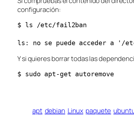
Si compruebas el contenido del director
configuración:
$ ls /etc/fail2ban

ls: no se puede acceder a '/et
Y si quieres borrar todas las dependenc
$ sudo apt-get autoremove
apt
debian
Linux
paquete
ubunt