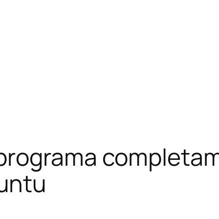
 programa completa
untu