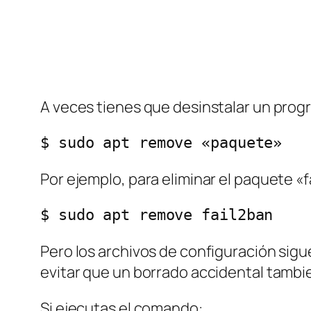
A veces tienes que desinstalar un prog
$ sudo apt remove «paquete»
Por ejemplo, para eliminar el paquete «f
$ sudo apt remove fail2ban
Pero los archivos de configuración sigu
evitar que un borrado accidental tambi
Si ejecutas el comando: