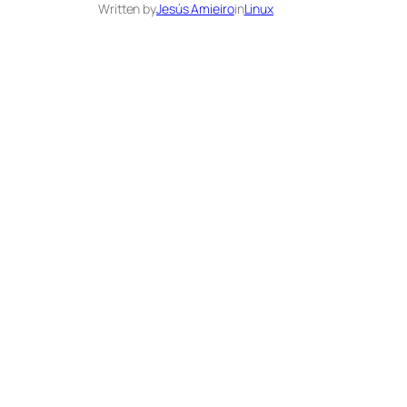
Written by
Jesús Amieiro
in
Linux