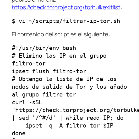
https://check.torproject.org/torbulkexitlist
:
$ vi ~/scripts/filtrar-ip-tor.sh
El contenido del script es el siguiente:
#!/usr/bin/env bash

# Elimino las IP en el grupo 
filtro-tor

ipset flush filtro-tor

# Obtengo la lista de IP de los 
nodos de salida de Tor y los añado 
al grupo filtro-tor

curl -sSL 
"https://check.torproject.org/torbulke
| sed '/^#/d' | while read IP; do

    ipset -q -A filtro-tor $IP

done
