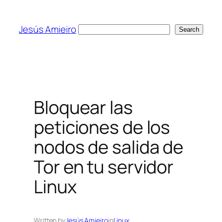
Skip
to
Jesús Amieiro
Search
Search
content
Bloquear las
peticiones de los
nodos de salida de
Tor en tu servidor
Linux
Written by
Jesús Amieiro
in
Linux