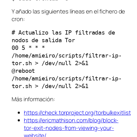
Y añado las siguientes líneas en el fichero de
cron:
# Actualizo las IP filtradas de 
nodos de salida Tor

00 5 * * * 
/home/amieiro/scripts/filtrar-ip-
tor.sh > /dev/null 2>&1

@reboot 
/home/amieiro/scripts/filtrar-ip-
tor.sh > /dev/null 2>&1
Más información:
https://check.torproject.org/torbulkexitlist
https://ericmathison.com/blog/block-
tor-exit-nodes-from-viewing-your-
website/