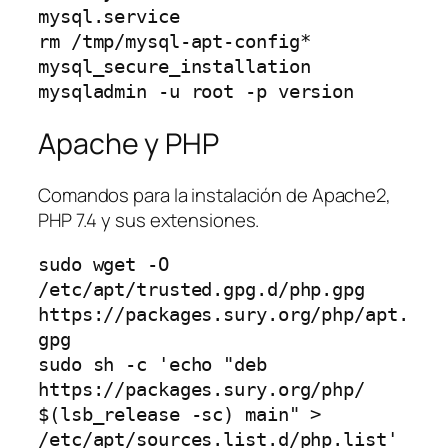
mysql.service

rm /tmp/mysql-apt-config*

mysql_secure_installation

mysqladmin -u root -p version
Apache y PHP
Comandos para la instalación de Apache2,
PHP 7.4 y sus extensiones.
sudo wget -O 
/etc/apt/trusted.gpg.d/php.gpg 
https://packages.sury.org/php/apt.
gpg

sudo sh -c 'echo "deb 
https://packages.sury.org/php/ 
$(lsb_release -sc) main" > 
/etc/apt/sources.list.d/php.list' 
