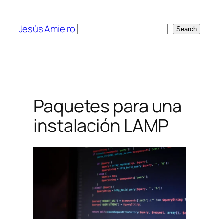
Skip
to
Jesús Amieiro
Search
Search
content
Paquetes para una
instalación LAMP