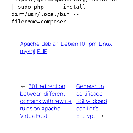
| sudo php -- --install-
dir=/usr/local/bin --
filename=composer
Apache
debian
Debian 10
fpm
Linux
mysql
PHP
←
301 redirection
Generar un
between different
certificado
domains with rewrite
SSL wildcard
rules on Apache
con Let’s
VirtualHost
Encrypt
→