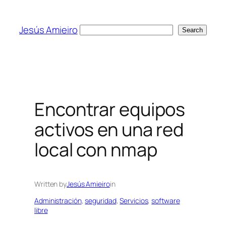
Skip
to
Jesús Amieiro
Search
Search
content
Encontrar equipos
activos en una red
local con nmap
Written by
Jesús Amieiro
in
Administración
, 
seguridad
, 
Servicios
, 
software
libre