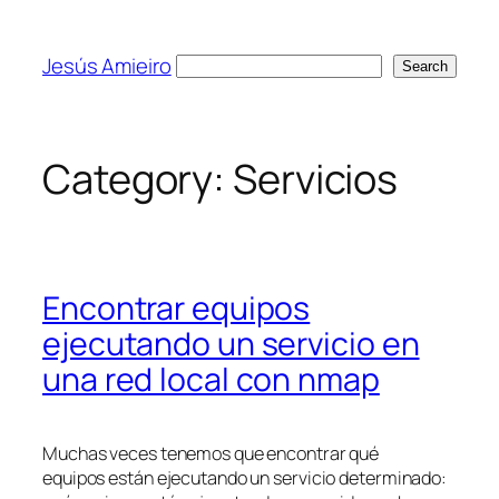
Skip
to
Jesús Amieiro
Search
Search
content
Category:
Servicios
Encontrar equipos
ejecutando un servicio en
una red local con nmap
Muchas veces tenemos que encontrar qué
equipos están ejecutando un servicio determinado: