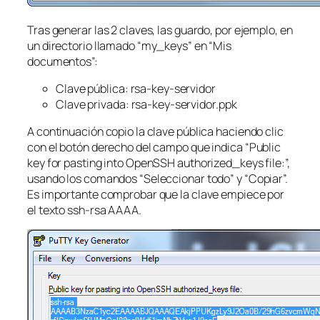
Tras generar las 2 claves, las guardo, por ejemplo, en
un directorio llamado “my_keys” en “Mis
documentos”:
Clave pública: rsa-key-servidor
Clave privada: rsa-key-servidor.ppk
A continuación copio la clave pública haciendo clic
con el botón derecho del campo que indica “Public
key for pasting into OpenSSH authorized_keys file:”,
usando los comandos “Seleccionar todo” y “Copiar”.
Es importante comprobar que la clave empiece por
el texto ssh-rsa AAAA.