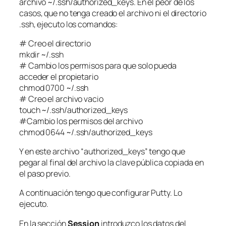
archivo ~/.ssh/authorized_keys. En el peor de los
casos, que no tenga creado el archivo ni el directorio
.ssh, ejecuto los comandos:
# Creo el directorio
mkdir ~/.ssh
# Cambio los permisos para que solo pueda
acceder el propietario
chmod 0700 ~/.ssh
# Creo el archivo vacio
touch ~/.ssh/authorized_keys
#Cambio los permisos del archivo
chmod 0644 ~/.ssh/authorized_keys
Y en este archivo “authorized_keys” tengo que
pegar al final del archivo la clave pública copiada en
el paso previo.
A continuación tengo que configurar Putty. Lo
ejecuto.
En la sección
Session
introduzco los datos del