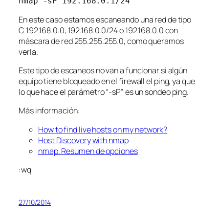
nmap -sP 192.168.0.1/24
En este caso estamos escaneando una red de tipo
C 192.168.0.0, 192.168.0.0/24 o 192.168.0.0 con
máscara de red 255.255.255.0, como queramos
verla.
Este tipo de escaneos no van a funcionar si algún
equipo tiene bloqueado en el firewall el ping, ya que
lo que hace el parámetro “-sP” es un sondeo ping.
Más información:
How to find live hosts on my network?
Host Discovery with nmap
nmap. Resumen de opciones
:wq
27/10/2014