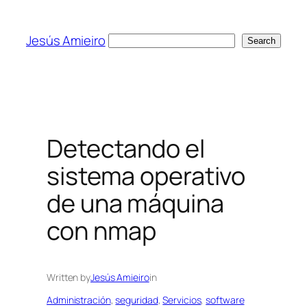
Skip
to
Jesús Amieiro
Search
Search
content
Detectando el
sistema operativo
de una máquina
con nmap
Written by
Jesús Amieiro
in
Administración
, 
seguridad
, 
Servicios
, 
software