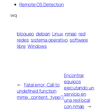
Remote OS Detection
:wq
bloqueo
debian
Linux
nmap
red
redes
sistema operativo
software
libre
Windows
Encontrar
equipos
←
Fatal error: Call to
ejecutando un
undefined function
servicio en
mime_content_type()
una red local
con nmap
→