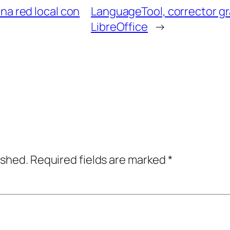
na red local con
LanguageTool, corrector gra
LibreOffice
→
ished.
Required fields are marked
*