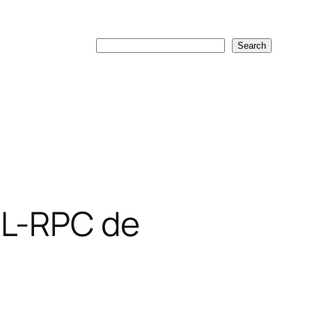
Search
Search
ML-RPC de