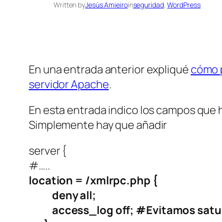
Written by
Jesús Amieiro
in
seguridad
, 
WordPress
En una entrada anterior expliqué
cómo p
servidor Apache
.
En esta entrada indico los campos que h
Simplemente hay que añadir
server {
#…..
location = /xmlrpc.php {
deny all;
access_log off; #Evitamos saturar