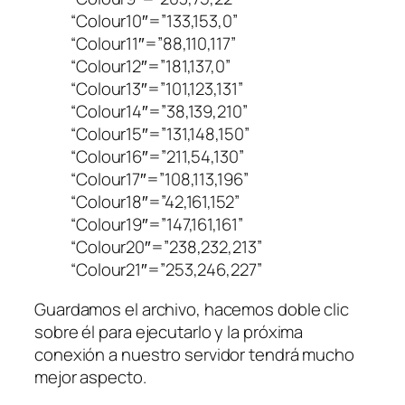
“Colour10″=”133,153,0”
“Colour11″=”88,110,117”
“Colour12″=”181,137,0”
“Colour13″=”101,123,131”
“Colour14″=”38,139,210”
“Colour15″=”131,148,150”
“Colour16″=”211,54,130”
“Colour17″=”108,113,196”
“Colour18″=”42,161,152”
“Colour19″=”147,161,161”
“Colour20″=”238,232,213”
“Colour21″=”253,246,227”
Guardamos el archivo, hacemos doble clic
sobre él para ejecutarlo y la próxima
conexión a nuestro servidor tendrá mucho
mejor aspecto.