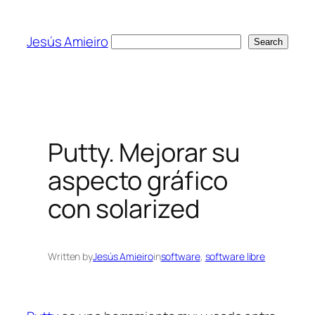
Skip
to
Jesús Amieiro
Search
Search
content
Putty. Mejorar su
aspecto gráfico
con solarized
Written by
Jesús Amieiro
in
software
, 
software libre