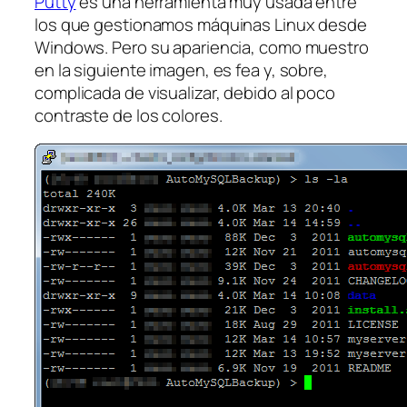
Putty
es una herramienta muy usada entre
los que gestionamos máquinas Linux desde
Windows. Pero su apariencia, como muestro
en la siguiente imagen, es fea y, sobre,
complicada de visualizar, debido al poco
contraste de los colores.