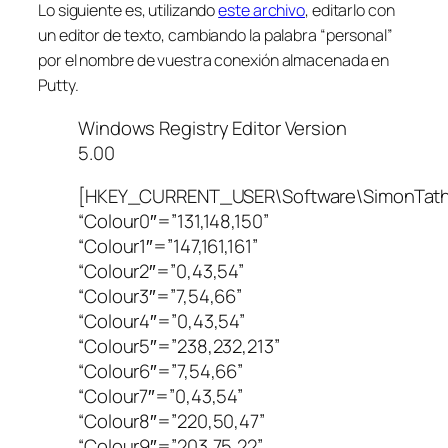
Lo siguiente es, utilizando
este archivo
, editarlo con
un editor de texto, cambiando la palabra “personal”
por el nombre de vuestra conexión almacenada en
Putty.
Windows Registry Editor Version
5.00
[HKEY_CURRENT_USER\Software\SimonTat
“Colour0″=”131,148,150”
“Colour1″=”147,161,161”
“Colour2″=”0,43,54”
“Colour3″=”7,54,66”
“Colour4″=”0,43,54”
“Colour5″=”238,232,213”
“Colour6″=”7,54,66”
“Colour7″=”0,43,54”
“Colour8″=”220,50,47”
“Colour9″=”203,75,22”