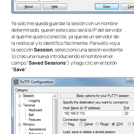
Ya solo me queda guardar la sesión con un nombre
determinado, que en este caso será la IP del servidor
al que me quiero conectar, ya que es un servidor de
la red local y lo identifico fácilmente. Para ello voy a
la sección
Session
, selecciono una sesión existente
(o creo una nueva introduciendo el nombre en el
campo “
Saved Sessions
“) y hago clic en el botón
“
Save
“.