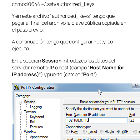
chmod 0644 ~/.ssh/authorized_keys
Y en este archivo “authorized_keys” tengo que
pegar al final del archivo la clave pública copiada en
el paso previo.
A continuación tengo que configurar Putty. Lo
ejecuto.
En la sección
Session
introduzco los datos del
servidor remoto: IP o host (campo “
Host Name (or
IP address)
“) y puerto (campo “
Port
“).