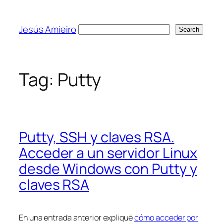
Skip
to
Jesús Amieiro
Search
Search
content
Tag:
Putty
Putty, SSH y claves RSA.
Acceder a un servidor Linux
desde Windows con Putty y
claves RSA
En una entrada anterior expliqué
cómo acceder por