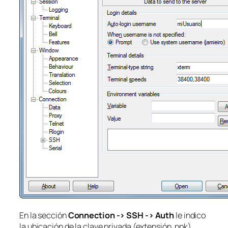
En la sección
Connection -> SSH -> Auth
le indico
la ubicación de la clave privada (extensión .ppk)