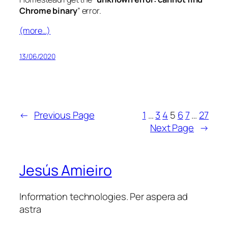
Chrome binary
” error.
(more…)
13/06/2020
←
Previous Page
1
…
3
4
5
6
7
…
27
Next Page
→
Jesús Amieiro
Information technologies. Per aspera ad
astra