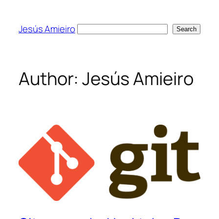
Skip
to
Jesús Amieiro
Search
Search
content
Author:
Jesús Amieiro