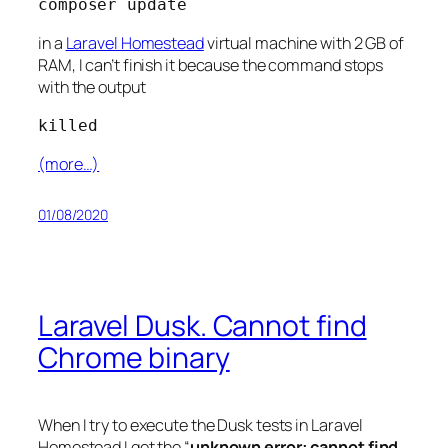
composer update
in a
Laravel Homestead
virtual machine with 2 GB of
RAM, I can’t finish it because the command stops
with the output
killed
(more…)
01/08/2020
Laravel Dusk. Cannot find
Chrome binary
When I try to execute the Dusk tests in Laravel
Homestead I get the “
unknown error: cannot find