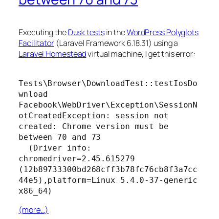
Executing the
Dusk tests
in the
WordPress Polyglots
Facilitator
(Laravel Framework 6.18.31) using a
Laravel Homestead
virtual machine, I get this error:
Tests\Browser\DownloadTest::testIosDo
wnload

Facebook\WebDriver\Exception\SessionN
otCreatedException: session not 
created: Chrome version must be 
between 70 and 73

  (Driver info: 
chromedriver=2.45.615279 
(12b89733300bd268cff3b78fc76cb8f3a7cc
44e5),platform=Linux 5.4.0-37-generic 
(more…)