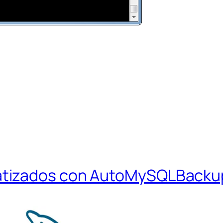
atizados con AutoMySQLBacku