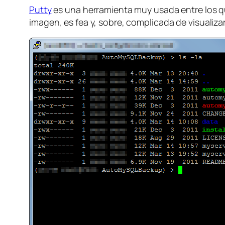
Putty
es una herramienta muy usada entre los 
imagen, es fea y, sobre, complicada de visualiza