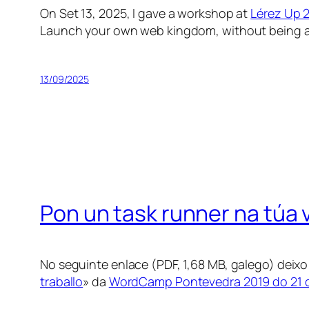
On Set 13, 2025, I gave a workshop at
Lérez Up 
Launch your own web kingdom, without being a va
13/09/2025
Pon un task runner na túa v
No seguinte enlace (PDF, 1,68 MB, galego) deixo
traballo
» da
WordCamp Pontevedra 2019 do 21 