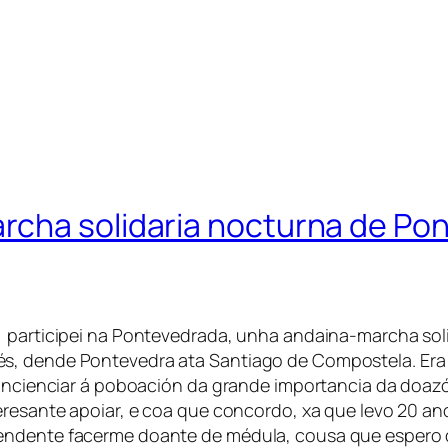
cha solidaria nocturna de Pon
) participei na Pontevedrada, unha andaina-marcha sol
s, dende Pontevedra ata Santiago de Compostela. Era 
concienciar á poboación da grande importancia da doazó
teresante apoiar, e coa que concordo, xa que levo 20 a
endente facerme doante de médula, cousa que espero d