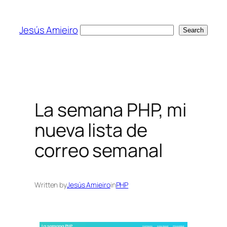
Skip
to
Jesús Amieiro
Search
Search
content
La semana PHP, mi
nueva lista de
correo semanal
Written by
Jesús Amieiro
in
PHP