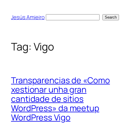
Skip
to
Jesús Amieiro
Search
Search
content
Tag:
Vigo
Transparencias de «Como
xestionar unha gran
cantidade de sitios
WordPress» da meetup
WordPress Vigo