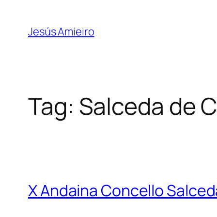
Skip
to
Jesús Amieiro
content
Tag:
Salceda de C
X Andaina Concello Salced