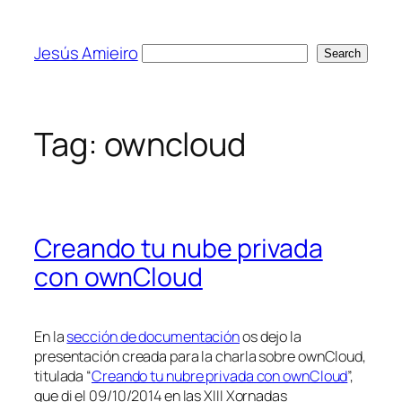
Skip
to
Jesús Amieiro
Search
Search
content
Tag:
owncloud
Creando tu nube privada
con ownCloud
En la
sección de documentación
os dejo la
presentación creada para la charla sobre ownCloud,
titulada “
Creando tu nubre privada con ownCloud
”,
que di el 09/10/2014 en las XIII Xornadas