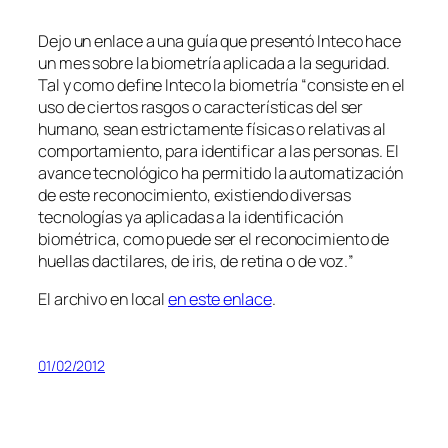
Dejo un enlace a una guía que presentó Inteco hace
un mes sobre la biometría aplicada a la seguridad.
Tal y como define Inteco la biometría “
consiste en el
uso de ciertos rasgos o características del ser
humano, sean estrictamente físicas o relativas al
comportamiento, para identificar a las personas. El
avance tecnológico ha permitido la automatización
de este reconocimiento, existiendo diversas
tecnologías ya aplicadas a la identificación
biométrica, como puede ser el reconocimiento de
huellas dactilares, de iris, de retina o de voz.
”
El archivo en local
en este enlace
.
01/02/2012