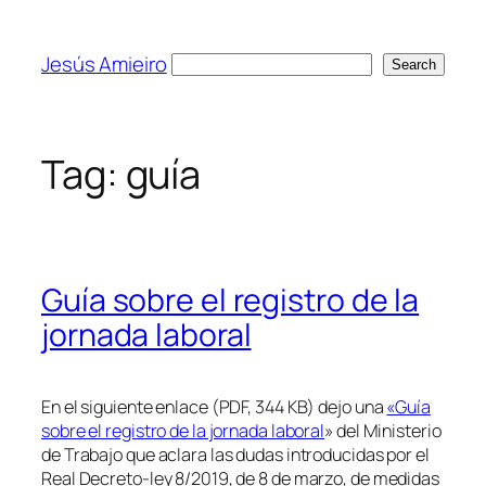
Skip
to
Jesús Amieiro
Search
Search
content
Tag:
guía
Guía sobre el registro de la
jornada laboral
En el siguiente enlace (PDF, 344 KB) dejo una
«Guía
sobre el registro de la jornada laboral
» del Ministerio
de Trabajo que aclara las dudas introducidas por el
Real Decreto-ley 8/2019, de 8 de marzo, de medidas