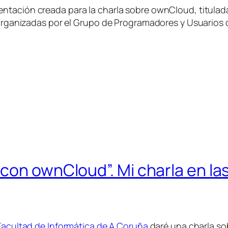
entación creada para la charla sobre ownCloud, titulada
s organizadas por el Grupo de Programadores y Usuarios 
.
on ownCloud”. Mi charla en las 
Facultad de Informática de A Coruña
daré una charla s