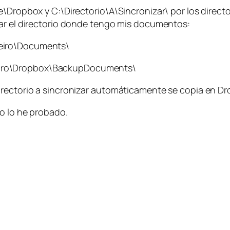
\Dropbox y C:\Directorio\A\Sincronizar\ por los director
zar el directorio donde tengo mis documentos:
mieiro\Documents\
ieiro\Dropbox\BackupDocuments\
irectorio a sincronizar automáticamente se copia en D
o lo he probado.