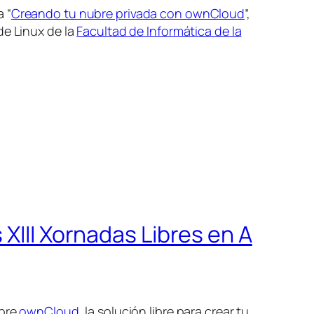
 “
Creando tu nubre privada con ownCloud
”,
de Linux de la
Facultad de Informática de la
XIII Xornadas Libres en A
obre
ownCloud
, la solución libre para crear tu