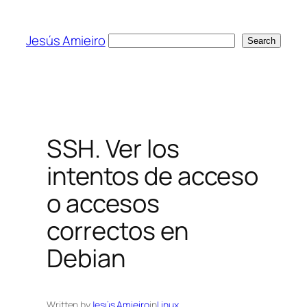
Skip
to
Jesús Amieiro
Search
Search
content
SSH. Ver los
intentos de acceso
o accesos
correctos en
Debian
Written by
Jesús Amieiro
in
Linux