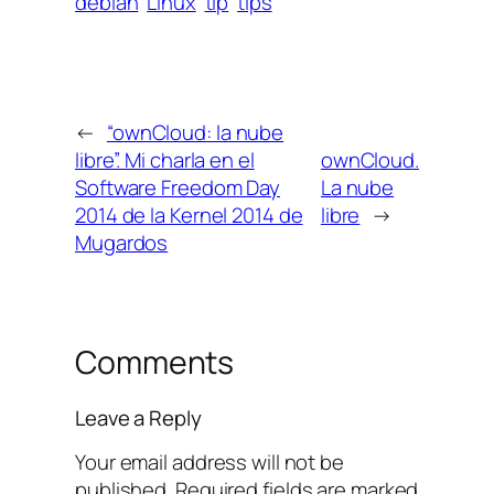
debian
Linux
tip
tips
←
“ownCloud: la nube
libre”. Mi charla en el
ownCloud.
Software Freedom Day
La nube
2014 de la Kernel 2014 de
libre
→
Mugardos
Comments
Leave a Reply
Your email address will not be
published.
Required fields are marked