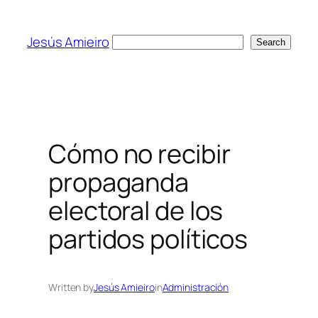
Skip
to
Jesús Amieiro
Search
Search
content
Cómo no recibir
propaganda
electoral de los
partidos políticos
Written by
Jesús Amieiro
in
Administración