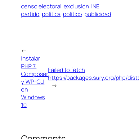
censo electoral
exclusión
INE
partido
política
político
publicidad
←
Instalar
PHP 7,
Failed to fetch
Composer
https://packages.sury.org/php/dist
y WP-CLI
→
en
Windows
10
Comments