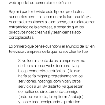
web o portal de comercio electrónico.
Bajo mi punto de vista este tipo de productos,
aunque les permita incrementar la facturación y la
cuenta de resultados a la empresa, es un claro error
estratégico de la empresa, a pesar de que los
directivos no lo crean así y sean demasiado
cortoplacistas.
Lo primero que pensé cuando vi el anuncio de 1&1 en
televisión, empresa de la que no soy cliente, fue:
Si yo fuera cliente de esta empresa y me
dedicara a crear webs (corporativas,
blogs, comercio electrónico,…) lo que
haría sería migrar progresivamente los
servidores, hostings, dominios y otros
servicios a un ISP distinto, ya que están
compitiendo directamente conmigo
(esto no es cierto, lo explico más abajo)
y, sobre todo, denigrando la profesión.