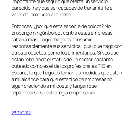
importante que seguro que oferta un servicio
parecido: hay que ser capaces de transmitirle el
valor del producto al cliente.
Entonces, ¿por qué esta especie de boicot? No
propongo ningún boicot contra estas empresas,
faltaría más. Lo que hago es consumir
responsablemente sus servicios, igual que hago con
otros productos, como los alimentarios. Si veo que
están rebajando el status de un sector bastante
puteado como es el de los profesionales TIC en
España, lo que hago es tomar las medidas que están
a mi alcance para que este tipo de empresas no
sigan creciendo a mi costa y tengan que
replantearse su estrategia empresarial.
23/11/2012