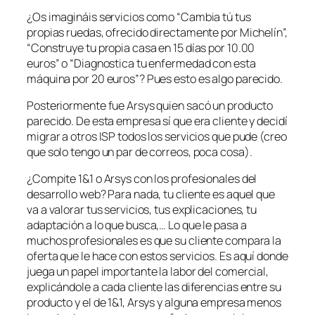
¿Os imagináis servicios como “Cambia tú tus
propias ruedas, ofrecido directamente por Michelín”,
“Construye tu propia casa en 15 días por 10.00
euros” o “Diagnostica tu enfermedad con esta
máquina por 20 euros”? Pues esto es algo parecido.
Posteriormente fue Arsys quien sacó un producto
parecido. De esta empresa sí que era cliente y decidí
migrar a otros ISP todos los servicios que pude (creo
que solo tengo un par de correos, poca cosa).
¿Compite 1&1 o Arsys con los profesionales del
desarrollo web? Para nada, tu cliente es aquel que
va a valorar tus servicios, tus explicaciones, tu
adaptación a lo que busca,… Lo que le pasa a
muchos profesionales es que su cliente compara la
oferta que le hace con estos servicios. Es aquí donde
juega un papel importante la labor del comercial,
explicándole a cada cliente las diferencias entre su
producto y el de 1&1, Arsys y alguna empresa menos