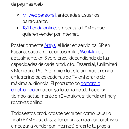
de páginas web:
Mi web personal
, enfocada a usuarios
particulares.
1&1 tienda online
, enfocada a PYMEs que
quieren vender por Internet.
Posteriormente
Arsys
, el líder en servicios ISP en
España, sacó un producto similar,
WebMaker
,
actualmente en 3 versiones, dependiendo de las
capacidades de cada producto: Essential, Unlimited
y Marketing Pro. Y también lo está promocionando
en las principales cadenas de TV en horario de
máxima audiencia. El producto de
comercio
electrónico
creo que ya lo tenía desde hacía un
tiempo, actualmente en 2 versiones: tienda online y
reservas online.
Todos estos productos te permiten como usuario
final (PYME que desea tener presencia corporativa o
empezar a vender por Internet) crearte tu propia