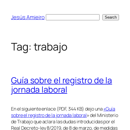
Skip
to
Jesús Amieiro
Search
Search
content
Tag:
trabajo
Guía sobre el registro de la
jornada laboral
En el siguiente enlace (PDF, 344 KB) dejo una
«Guía
sobre el registro de la jornada laboral
» del Ministerio
de Trabajo que aclara las dudas introducidas por el
Real Decreto-ley 8/2019, de 8 de marzo, de medidas