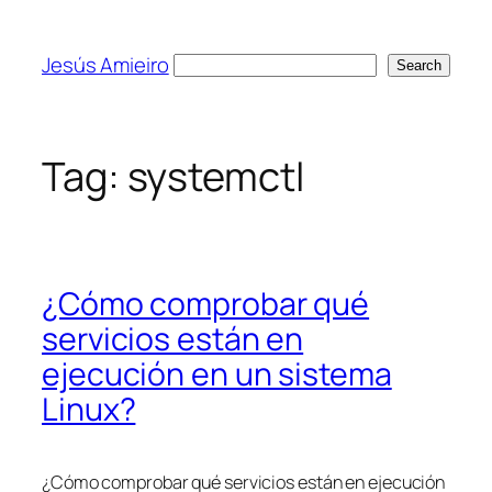
Skip
to
Jesús Amieiro
Search
Search
content
Tag:
systemctl
¿Cómo comprobar qué
servicios están en
ejecución en un sistema
Linux?
¿Cómo comprobar qué servicios están en ejecución