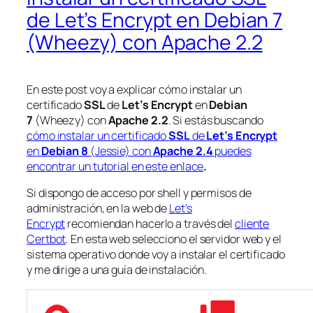
de Let’s Encrypt en Debian 7
(Wheezy) con Apache 2.2
En este post voy a explicar cómo instalar un
certificado
SSL
de
Let’s Encrypt
en
Debian
7
(Wheezy) con
Apache 2.2
. Si estás buscando
cómo instalar un certificado
SSL
de
Let’s Encrypt
en
Debian 8
(Jessie) con
Apache 2.4
puedes
encontrar un tutorial en este enlace
.
Si dispongo de acceso por shell y permisos de
administración, en la web de
Let’s
Encrypt
recomiendan hacerlo a través del
cliente
Certbot
. En esta web selecciono el servidor web y el
sistema operativo donde voy a instalar el certificado
y me dirige a una guía de instalación.