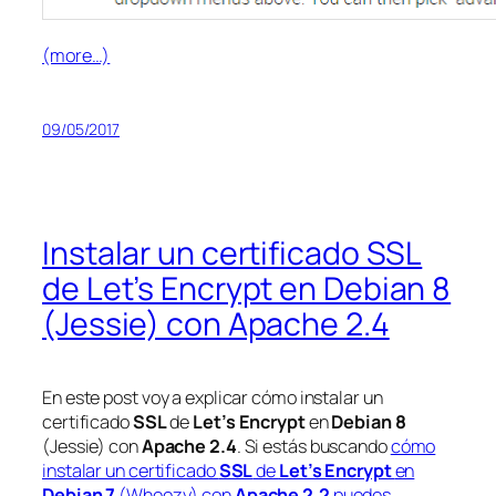
(more…)
09/05/2017
Instalar un certificado SSL
de Let’s Encrypt en Debian 8
(Jessie) con Apache 2.4
En este post voy a explicar cómo instalar un
certificado
SSL
de
Let’s Encrypt
en
Debian 8
(Jessie) con
Apache 2.4
. Si estás buscando
cómo
instalar un certificado
SSL
de
Let’s Encrypt
en
Debian 7
(Wheezy) con
Apache 2.2
puedes