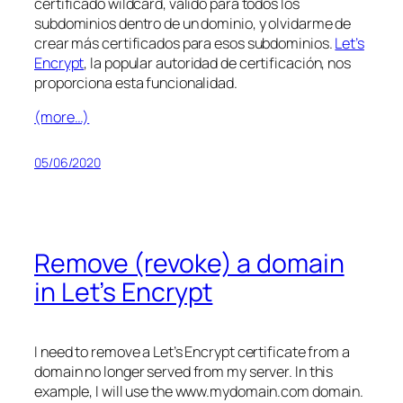
certificado wildcard, válido para todos los
subdominios dentro de un dominio, y olvidarme de
crear más certificados para esos subdominios.
Let’s
Encrypt
, la popular autoridad de certificación, nos
proporciona esta funcionalidad.
(more…)
05/06/2020
Remove (revoke) a domain
in Let’s Encrypt
I need to remove a Let’s Encrypt certificate from a
domain no longer served from my server. In this
example, I will use the www.mydomain.com domain.