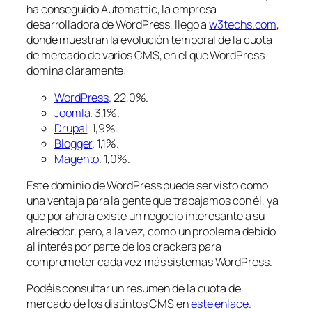
ha conseguido Automattic, la empresa
desarrolladora de WordPress, llego a
w3techs.com
,
donde muestran la evolución temporal de la cuota
de mercado de varios CMS, en el que WordPress
domina claramente:
WordPress
. 22,0%.
Joomla
. 3,1%.
Drupal
. 1,9%.
Blogger
. 1,1%.
Magento
. 1,0%.
Este dominio de WordPress puede ser visto como
una ventaja para la gente que trabajamos con él, ya
que por ahora existe un negocio interesante a su
alrededor, pero, a la vez, como un problema debido
al interés por parte de los crackers para
comprometer cada vez más sistemas WordPress.
Podéis consultar un resumen de la cuota de
mercado de los distintos CMS en
este enlace
.