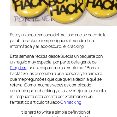
Estoy un poco cansado del mal uso que se hace de la
palabra hacker, siempre ligado al mundo de la
informática y al lado oscuro: el cracking.
Esta semana recibía desde Suecia un paquete con
un regalo muy especial por parte de la gente de
Pingdom
: unas chapas con su emblema: “Born to
hack!”. Se las enseñaba a una persona y lo primero
que me preguntó es que qué quería decir, a qué se
refería. Como muchas veces es complicado
describir qué es hacking y a la vez mejorar lo escrito,
mi respuesta está escrita por Stallman en un
fantástico artículo titulado
On hacking!
It is hard to write a simple definition of