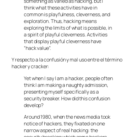
something as varied as hacking, but I
think what these activities have in
common is playfulness, cleverness, and
exploration. Thus, hacking means
exploring the limits of what is possible, in
a spirit of playful cleverness. Activities
that display playful cleverness have
“hack value”.
Y respecto a la confusión y mal uso entre el término
hacker y cracker:
Yet when I say I am a hacker, people often
think I am making a naughty admission,
presenting myself specifically as a
security breaker. How did this confusion
develop?
Around 1980, when the news media took
notice of hackers, they fixated on one
narrow aspect of real hacking: the
security breaking which some hackers