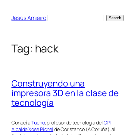
Skip
to
Jesús Amieiro
Search
Search
content
Tag:
hack
Construyendo una
impresora 3D en la clase de
tecnología
Conocí a
Tucho
, profesor de tecnología del
CPI
Alcalde Xosé Pichel
de Coristanco (A Coruña), al