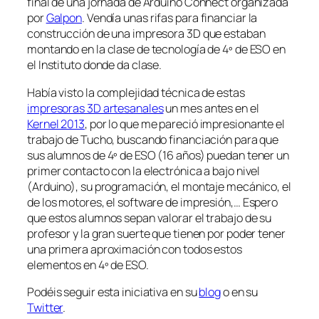
final de una jornada de Arduino Connect organizada
por
Galpon
. Vendía unas rifas para financiar la
construcción de una impresora 3D que estaban
montando en la clase de tecnología de 4º de ESO en
el Instituto donde da clase.
Había visto la complejidad técnica de estas
impresoras 3D artesanales
un mes antes en el
Kernel 2013
, por lo que me pareció impresionante el
trabajo de Tucho, buscando financiación para que
sus alumnos de 4º de ESO (16 años) puedan tener un
primer contacto con la electrónica a bajo nivel
(Arduino), su programación, el montaje mecánico, el
de los motores, el software de impresión,… Espero
que estos alumnos sepan valorar el trabajo de su
profesor y la gran suerte que tienen por poder tener
una primera aproximación con todos estos
elementos en 4º de ESO.
Podéis seguir esta iniciativa en su
blog
o en su
Twitter
.