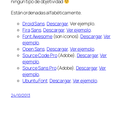
ningún tipo de objetividad
Están ordenadas alfabéticamente.
Droid Sans
.
Descargar
. Ver ejemplo.
Fira
Sans
.
Descargar
.
Ver ejemplo
.
Font Awesome
(son iconos).
Descargar
.
Ver
ejemplo
.
Open Sans
.
Descargar
.
Ver ejemplo
.
Source Code Pro
(Adobe).
Descargar
.
Ver
ejemplo
.
Source Sans Pro
(Adobe).
Descargar
.
Ver
ejemplo
.
Ubuntu Font
.
Descargar
.
Ver ejemplo
.
24/10/2013