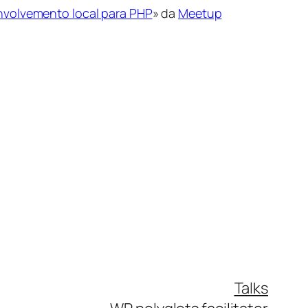
nvolvemento local para PHP
» da
Meetup
Talks