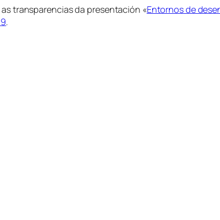
 as transparencias da presentación «
Entornos de dese
19
.