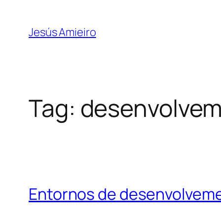
Skip
to
Jesús Amieiro
content
Tag:
desenvolve
Entornos de desenvolveme