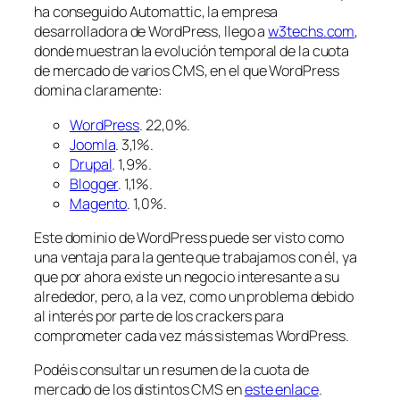
ha conseguido Automattic, la empresa
desarrolladora de WordPress, llego a
w3techs.com
,
donde muestran la evolución temporal de la cuota
de mercado de varios CMS, en el que WordPress
domina claramente:
WordPress
. 22,0%.
Joomla
. 3,1%.
Drupal
. 1,9%.
Blogger
. 1,1%.
Magento
. 1,0%.
Este dominio de WordPress puede ser visto como
una ventaja para la gente que trabajamos con él, ya
que por ahora existe un negocio interesante a su
alrededor, pero, a la vez, como un problema debido
al interés por parte de los crackers para
comprometer cada vez más sistemas WordPress.
Podéis consultar un resumen de la cuota de
mercado de los distintos CMS en
este enlace
.