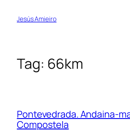
Skip
to
Jesús Amieiro
content
Tag:
66km
Pontevedrada. Andaina-mar
Compostela