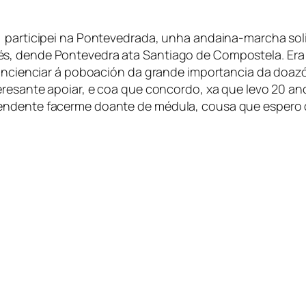
) participei na Pontevedrada, unha andaina-marcha sol
s, dende Pontevedra ata Santiago de Compostela. Era 
concienciar á poboación da grande importancia da doazó
teresante apoiar, e coa que concordo, xa que levo 20 a
endente facerme doante de médula, cousa que espero d