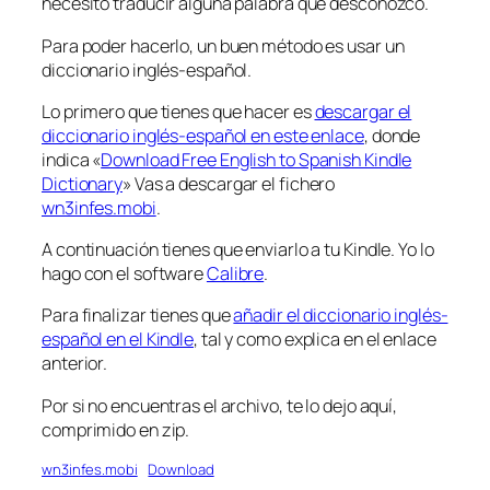
necesito traducir alguna palabra que desconozco.
Para poder hacerlo, un buen método es usar un
diccionario inglés-español.
Lo primero que tienes que hacer es
descargar el
diccionario inglés-español en este enlace
, donde
indica «
Download Free English to Spanish Kindle
Dictionary
» Vas a descargar el fichero
wn3infes.mobi
.
A continuación tienes que enviarlo a tu Kindle. Yo lo
hago con el software
Calibre
.
Para finalizar tienes que
añadir el diccionario inglés-
español en el Kindle
, tal y como explica en el enlace
anterior.
Por si no encuentras el archivo, te lo dejo aquí,
comprimido en zip.
wn3infes.mobi
Download