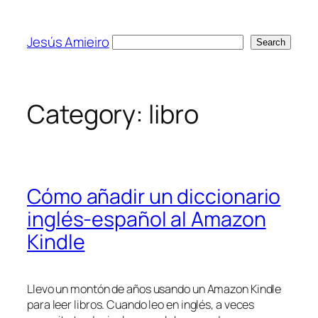
Skip
to
Jesús Amieiro
Search
Search
content
Category:
libro
Cómo añadir un diccionario
inglés-español al Amazon
Kindle
Llevo un montón de años usando un Amazon Kindle
para leer libros. Cuando leo en inglés, a veces